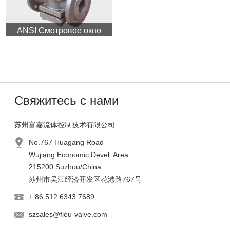
ANSI Смотровое окно
для трубопровода
Fig.510
Свяжитесь с нами
苏州富嘉流体控制技术有限公司
No.767 Huagang Road
Wujiang Economic Devel. Area
215200 Suzhou/China
苏州市吴江经济开发区花港路767号
+ 86 512 6343 7689
szsales@fleu-valve.com