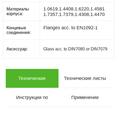
Материалы
корпуса:
Концевые
соединения:
Аксессуар:
Glass acc. to DIN7080 or DIN7079
Технические
Технические листы
характеристики
Инструкции по
Применение
эксплуатации